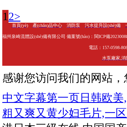
1
2
>
首頁(yè)
產(chǎn)品中心
消防泵
污水提升設(shè)備
福州泉崎流體設(shè)備有限公司 備案號(hào)：
閩ICP備20230088
電話：157-0598-80
水泵廠家
,
消
感谢您访问我们的网站，
中文字幕第一页日韩欧美,
粗又爽又黄少妇毛片,一