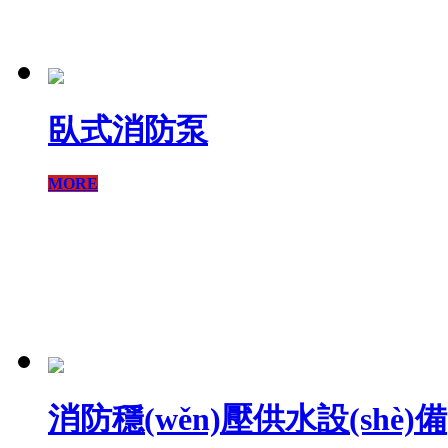
臥式消防泵
MORE
消防穩(wěn)壓供水設(shè)備