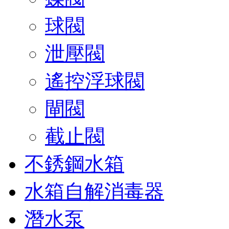
球閥
泄壓閥
遙控浮球閥
閘閥
截止閥
不銹鋼水箱
水箱自解消毒器
潛水泵