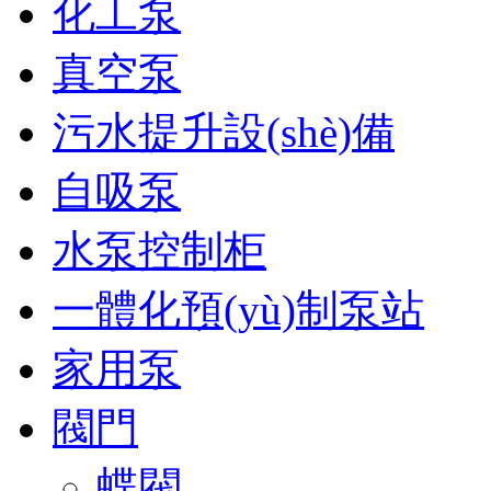
化工泵
真空泵
污水提升設(shè)備
自吸泵
水泵控制柜
一體化預(yù)制泵站
家用泵
閥門
蝶閥